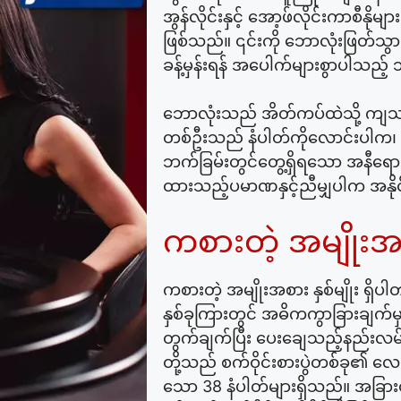
အွန်လိုင်းနှင့် အော့ဖ်လိုင်းကာစီနို
ဖြစ်သည်။ ၎င်းကို ဘောလုံးဖြတ်သွ
ခန့်မှန်းရန် အပေါက်များစွာပါသည့်
ဘောလုံးသည် အိတ်ကပ်ထဲသို့ ကျ
တစ်ဦးသည် နံပါတ်ကိုလောင်းပါက၊
ဘက်ခြမ်းတွင်တွေ့ရှိရသော အနီရော
ထားသည့်ပမာဏနှင့်ညီမျှပါက အနိ
ကစားတဲ့ အမျိုးအစာ
ကစားတဲ့ အမျိုးအစား နှစ်မျိုး ရှိ
နှစ်ခုကြားတွင် အဓိကကွာခြားချက်
တွက်ချက်ပြီး ပေးချေသည့်နည်းလမ်း
တို့သည် စက်ဝိုင်းစားပွဲတစ်ခု၏ လေးပု
သော 38 နံပါတ်များရှိသည်။ အခြာ