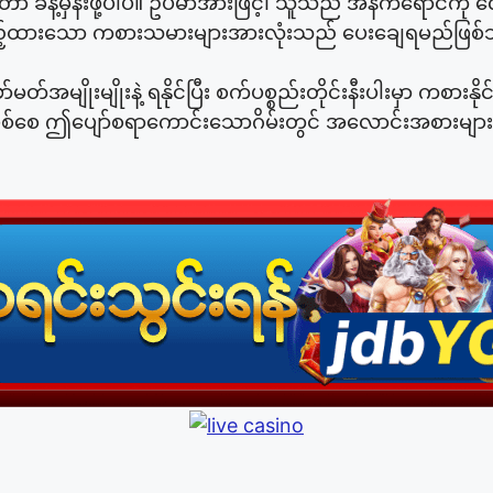
 ခန့်မှန်းဖို့ပါပဲ။ ဥပမာအားဖြင့်၊ သူသည် အနက်ရောင်ကို 
် ထည့်ထားသော ကစားသမားများအားလုံးသည် ပေးချေရမည်ဖြစ
မတ်အမျိုးမျိုးနဲ့ ရနိုင်ပြီး စက်ပစ္စည်းတိုင်းနီးပါးမှာ ကစား
 ဤပျော်စရာကောင်းသောဂိမ်းတွင် အလောင်းအစားများတင်ရန်