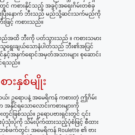
များတွင် ကစားနိုင်သည့် အခွင့်အရေးဂိမ်းတစ်ခု
ားပြီးနောက် ဘီးသည် မည်သို့ဆင်းသက်မည်ကို
 ဘီးဖြင့် ကစားသည်။
သည်အထိ ဘီးကို ပတ်သွားသည် ။ ကစားသမား
 သူရွေးချယ်သောနံပါတ်သည် ဘီး၏အပြင်
င်နှင့်အနက်ရောင်အမှတ်အသားများ စုဆောင်း
ုင်ရသည်။
းနှစ်မျိုး
ပါတယ်၊ ဥရောပနဲ့ အမေရိကန် ကစားတဲ့ ဤဂိမ်း
မှာ အနိုင်ရသောလောင်းကစားများကို
တွင်ဖြစ်သည်။ ဥရောပဗားရှင်းတွင် ၎င်း
ံသုံးပုံကို သိမ်းပိုက်ထားသည့်ပုံစံဖြင့် စီထား
းတစ်ဖက်တွင်၊ အမေရိကန် Roulette ၏ ဗား