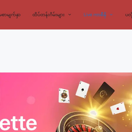
မစာမျက်နှာ
ထိပ်တန်းဂိမ်းများ
Live ကာစီနို
ပလို