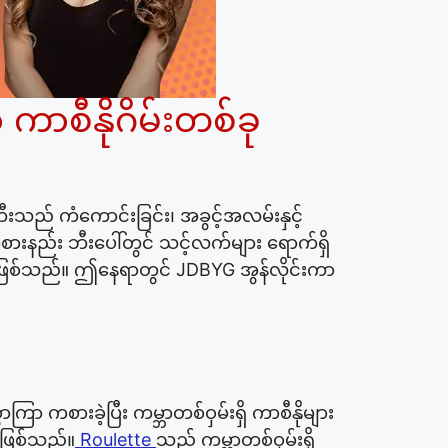
ကာစီနိုဂိမ်းတစ်ခု
ီးသည် ကံကောင်းခြင်း၊ အခွင့်အလမ်းနှင့်
်း ဘီးပေါ်တွင် သင့်လက်များ ရောက်ရှိ
 ဖြစ်သည်။ ဤနေရာတွင် JDBYG အွန်လိုင်းကာ
ကြာ ကစားခဲ့ပြီး ကမ္ဘာတစ်ဝှမ်းရှိ ကာစီနိုများ
ဲဖြစ်သည်။
Roulette
သည် ကမ္ဘာတစ်ဝှမ်းရှိ