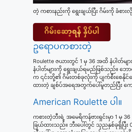
တဲ့ ကစားနည်းကို ရွေးချယ်ပြီး ဂိမ်းကို ခံစားလ
ဥရောပကစားတဲ့
Roulette ဇယားတွင် 1 မှ 36 အထိ နံပါတ်
နံပါတ်များကို ရွေးချယ်ရမည်ဖြစ်သည်။ ဘေ
က ၎င်းတို့၏ ဂိမ်းတစ်ခုလုံးကို ပျက်စီးစေ
ထားတဲ့ ချစ်ပ်အရေအတွက်ပေါ်မူတည်ပြီး ကောင်း
American Roulette ပါ။
ကစားတဲ့ဘီးရဲ့ အမေရိကန်ဗားရှင်းမှာ 1 မှ 36
ခြယ်ထားသည်။ ဘီးပေါ်တွင် သုညနှစ်ခုရှိပြီး 