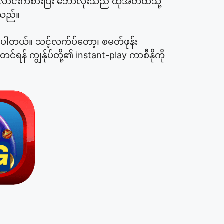
လောင်းကစားပြီး ဘောလုံးသည် ထိုအိတ်ထဲသို့
်သည်။
နိုင်ပါတယ်။ သင့်လက်ပ်တော့၊ စမတ်ဖုန်း
 ကျွန်ုပ်တို့၏ instant-play ကာစီနိုကို