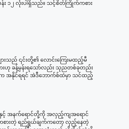
် ဂဏန်း ၁၂ လုံးပါရှိသည်။ သင့်စိတ်ကြိုက်ကစား
ျားသည် ၎င်းတို့၏ လောင်းကြေးမထည့်မီ
လားဟု ခန့်မှန်းရသော်လည်း သုညတစ်ခုတည်း
းက အနိုင်ရရင် အဲဒီဘောက်စ်ထဲမှာ သင်ထည့်
င်နှင့် အနက်ရောင်တို့ကို အလှည့်ကျအရောင်
်။ ကစားတဲ့ ရည်ရွယ်ချက်ကတော့ လှည့်နေတဲ့