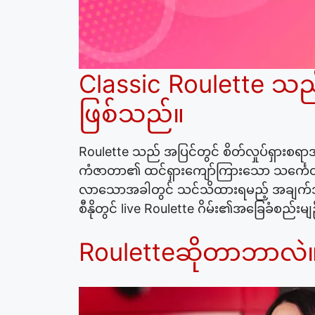
Classic Roulette သည် 
ဖြစ်သည်။
Roulette သည် အပြင်တွင် စိတ်လှုပ်ရှားစရာအ
ကံဇာတာ၏ ထင်ရှားကျော်ကြားသော သင်္ကေတ
လာသောအခါတွင် သင်သိထားရမည့် အချက်အချို
စီနိုတွင် live Roulette ဂိမ်း၏အခြေခံစည်းမ
Rouletteဆိုတာဘာလဲ