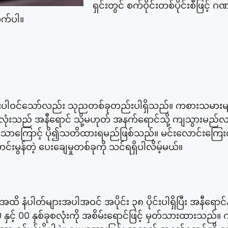
ရှင်းတွင် စက်ဝိုင်းတစ်ပိုင်းစီဖြင့
ိုက်ပါ။
များပါဝင်သော်လည်း သုညတစ်ခုတည်းပါရှိသည်။ ကစားသမားမ
ာလုံးသည် အနီရောင် သို့မဟုတ် အနက်ရောင်သို့ ကျသွားမည်
နိုင်သောကြောင့် ပို၍သတိထားရမည်ဖြစ်သည်။ မင်းလောင်းကြေ
မွန်တဲ့ ပေးချေမှုတစ်ခုကို သင်ရရှိပါလိမ့်မယ်။
 အထိ နံပါတ်များအပါအဝင် အပိုင်း ၃၈ ပိုင်းပါရှိပြီး အနီရော
0 နှင့် 00 နှစ်ခုစလုံးကို အစိမ်းရောင်ဖြင့် မှတ်သားထားသည