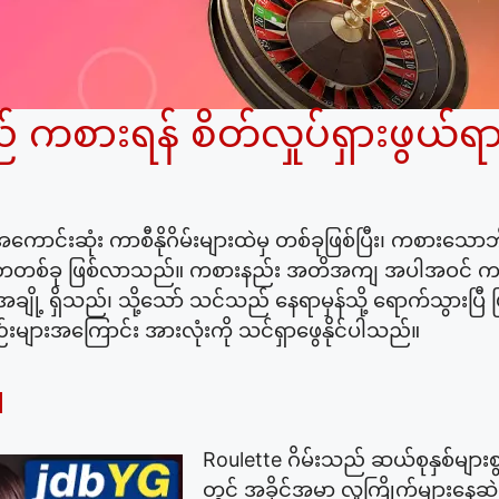
ကစားရန် စိတ်လှုပ်ရှားဖွယ်ရာ 
ကောင်းဆုံး ကာစီနိုဂိမ်းများထဲမှ တစ်ခုဖြစ်ပြီး၊ ကစားသောဘ
တစ်ခု ဖြစ်လာသည်။ ကစားနည်း အတိအကျ အပါအဝင် ကစားနည
့ ရှိသည်၊ သို့သော် သင်သည် နေရာမှန်သို့ ရောက်သွားပြီ
ျဉ်းများအကြောင်း အားလုံးကို သင်ရှာဖွေနိုင်ပါသည်။
။
Roulette ဂိမ်းသည် ဆယ်စုနှစ်များစွာ
တွင် အခိုင်အမာ လူကြိုက်များနေဆ