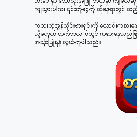
ဘီးပေါ်မှာ ဘောလုံးအဖြူ ဘယ်မှာ ကျမလဲဆိုတာ
ကျသွားပါက၊ ၎င်းတို့ငွေကို ထိုနေရာတွင
ကစားတဲ့အွန်လိုင်းဗားရှင်းကို လောင်းကစားဖော်
သို့မဟုတ် တက်ဘလက်တွင် ကစားနေသည်ဖြစ်စေ
အသုံးပြုရန် လွယ်ကူပါသည်။