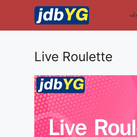
Skip
to
ပင်
content
Live Roulette