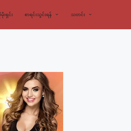
မိုးရှင်း
စာရင်းသွင်းရန်
သတင်း