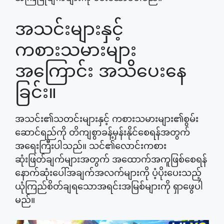
အသင်းများနှင့်
ကစားသမားများ
အကြောင်း အသိပေးနေ
ခြင်း။
အသင်း၏သတင်းများနှင့် ကစားသမားများ၏စွမ်း
ဆောင်ရည်ကို တိကျစွာခန့်မှန်းနိုင်စေရန်အတွက်
အရေးကြီးပါသည်။ သင်၏လောင်းကစား
ဆုံးဖြတ်ချက်များအတွက် အထောက်အကူဖြစ်စေရန်
နောက်ဆုံးပေါ်အချက်အလက်များကို ပံ့ပိုးပေးသည့်
ယုံကြည်စိတ်ချရသောအရင်းအမြစ်များကို ရှာဖွေပါ
မည်။