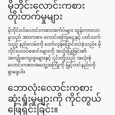
မိုဘိုင်းလောင်းကစား
တိုးတက်မှုများ
မိုဘိုင်းလ်လောင်းကစားအက်ပ်များ ထွန်းကားလာ
မှုသည် အားကစား လောင်းကြေးငွေနှင့် ပတ်သက်
သည့် နည်းလမ်းကို တော်လှန်ပြောင်းလဲခဲ့သည်။ မို
ဘိုင်းပလပ်ဖောင်းများကို အသုံးပြုခြင်း၏
အကျိုးကျေးဇူးများနှင့် ၎င်းတို့သည် အလုံးစုံ
လောင်းကစားအတွေ့အကြုံကို မြှင့်တင်နည်းကို
ရှာဖွေပါ။
ဘောလုံးလောင်းကစား
ဆုံးရှုံးမှုများကို ကိုင်တွယ်
ဖြေရှင်းခြင်း။