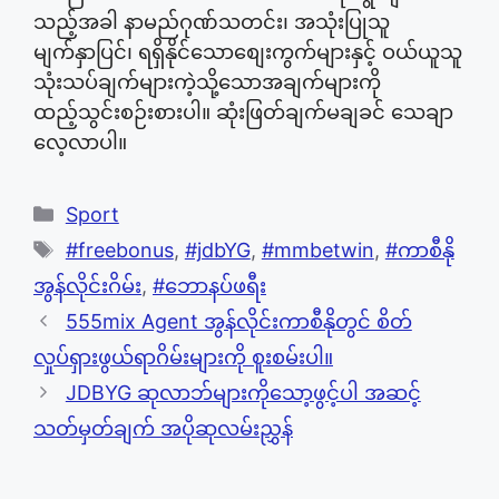
သည့်အခါ နာမည်ဂုဏ်သတင်း၊ အသုံးပြုသူ
မျက်နှာပြင်၊ ရရှိနိုင်သောစျေးကွက်များနှင့် ဝယ်ယူသူ
သုံးသပ်ချက်များကဲ့သို့သောအချက်များကို
ထည့်သွင်းစဉ်းစားပါ။ ဆုံးဖြတ်ချက်မချခင် သေချာ
လေ့လာပါ။
Categories
Sport
Tags
#freebonus
,
#jdbYG
,
#mmbetwin
,
#ကာစီနို
အွန်လိုင်းဂိမ်း
,
#ဘောနပ်ဖရီး
555mix Agent အွန်လိုင်းကာစီနိုတွင် စိတ်
လှုပ်ရှားဖွယ်ရာဂိမ်းများကို စူးစမ်းပါ။
JDBYG ဆုလာဘ်များကိုသော့ဖွင့်ပါ အဆင့်
သတ်မှတ်ချက် အပိုဆုလမ်းညွှန်