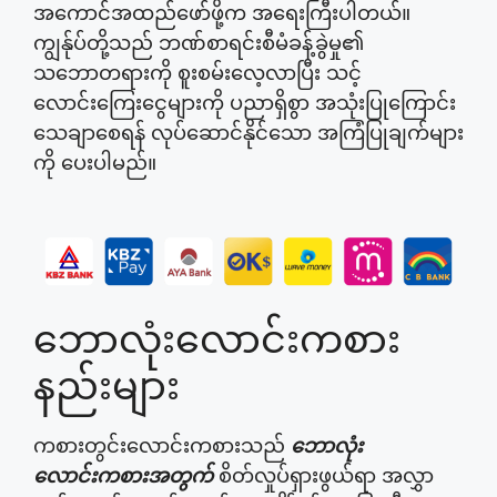
အကောင်အထည်ဖော်ဖို့က အရေးကြီးပါတယ်။
ကျွန်ုပ်တို့သည် ဘဏ်စာရင်းစီမံခန့်ခွဲမှု၏
သဘောတရားကို စူးစမ်းလေ့လာပြီး သင့်
လောင်းကြေးငွေများကို ပညာရှိစွာ အသုံးပြုကြောင်း
သေချာစေရန် လုပ်ဆောင်နိုင်သော အကြံပြုချက်များ
ကို ပေးပါမည်။
ဘောလုံးလောင်းကစား
နည်းများ
ကစားတွင်းလောင်းကစားသည်
ဘောလုံး
လောင်းကစားအတွက်
စိတ်လှုပ်ရှားဖွယ်ရာ အလွှာ