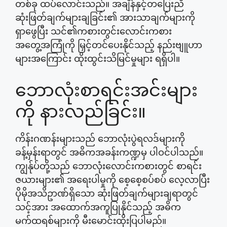
တစ်ခု ထပ်လောင်းသည်။ အချိန်နှင့်တပြေးညီ
ဆုံးဖြတ်ချက်များချခြင်း၏ အားသာချက်များကို
ရှာဖွေပြီး သင်၏ကစားတွင်းလောင်းကစား
အတွေ့အကြုံကို မြှင့်တင်ပေးနိုင်သည့် နည်းဗျူဟာ
များအကြောင်း ထိုးထွင်းသိမြင်မှုများ ရရှိပါ။
ဘောလုံးစာရင်းအင်းများ
ကို နားလည်ခြင်း။
ကိန်းဂဏန်းများသည် ဘောလုံးပွဲရလဒ်များကို
ခန့်မှန်းရာတွင် အဓိကအခန်းကဏ္ဍမှ ပါဝင်ပါသည်။
ကျွန်ုပ်တို့သည် ဘောလုံးလောင်းကစားတွင် စာရင်း
ဇယားများ၏ အရေးပါမှုကို စေ့စေ့စပ်စပ် လေ့လာပြီး
ပိုမိုအသိဥာဏ်ရှိသော ဆုံးဖြတ်ချက်များချရာတွင်
သင့်အား အထောက်အကူပြုနိုင်သည့် အဓိက
မက်ထရစ်များကို မီးမောင်းထိုးပြပါမည်။