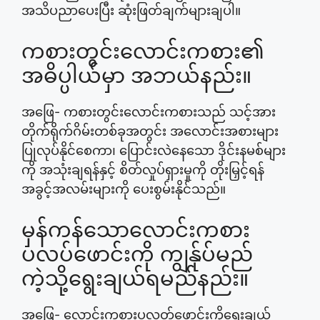
အသိပညာပေးပြီး ဆုံးဖြတ်ချက်များချပါ။
ကစားတွင်းလောင်းကစား၏
အဓိပ္ပါယ်မှာ အဘယ်နည်း။
အဖြေ- ကစားတွင်းလောင်းကစားသည် သင့်အား
တိုက်ရိုက်ဂိမ်းတစ်ခုအတွင်း အလောင်းအစားများ
ပြုလုပ်နိုင်စေကာ၊ ပြောင်းလဲနေသော ဒိုင်းနမစ်များ
ကို အသုံးချရန်နှင့် စိတ်လှုပ်ရှားမှုကို တိုးမြှင့်ရန်
အခွင့်အလမ်းများကို ပေးစွမ်းနိုင်သည်။
မှန်ကန်သောလောင်းကစား
ပလပ်ဖောင်းကို ကျွန်ုပ်မည်
ကဲ့သို့ရွေးချယ်ရမည်နည်း။
အဖြေ- လောင်းကစားပလတ်ဖောင်းကိုရွေးချယ်