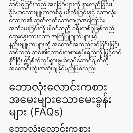
သင်ယူခြင်းသည် အခြေခံများကို နားလည်ခြင်း၊
ခိုင်မာသောဗျူဟာတစ်ခု ဖန်တီးခြင်းနှင့် ဘောလုံး
လောက၏ သွက်လက်သောကမ္ဘာအကြောင်း
အသိပေးခြင်းတို့ ပါဝင်သည့် ခရီးတစ်ခုဖြစ်သည်။
ဆွေးနွေးထားသော အကြံပြုချက်များနှင့်
နည်းဗျူဟာများကို အကောင်အထည်ဖော်ခြင်းဖြင့်၊
သင်သည် သင်၏လောင်းကစားစွမ်းရည်ကို မြှင့်တင်
နိုင်ပြီး ဤစိတ်လှုပ်ရှားဖွယ်လုပ်ဆောင်ချက်ကို
အကောင်းဆုံးအသုံးချနိုင်မည်ဖြစ်သည်။
ဘောလုံးလောင်းကစား
အမေးများသောမေးခွန်း
များ (FAQs)
ဘောလုံးလောင်းကစား