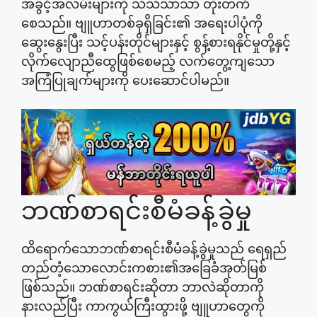
အခွင့်အလမ်းများကို သိသိသာသာ တိုးတက်
စေသည်။ ဗျူဟာတစ်ခုရှိခြင်း၏ အရေးပါပုံကို
ဆွေးနွေးပြီး သင့်ပန်းတိုင်များနှင့် စွန့်စားရနိုင်မှုတို့နှင့်
လိုက်လျောညီထွေဖြစ်စေမည့် လက်တွေ့ကျသော
အကြံပြုချက်များကို ပေးဆောင်ပါမည်။
ဘဏ်စာရင်းစီမံခန့်ခွဲမှု
ထိရောက်သောဘဏ်စာရင်းစီမံခန့်ခွဲမှုသည် ရေရှည်
တည်တံ့သောလောင်းကစား၏အခြေခံအုတ်မြစ်
ဖြစ်သည်။ ဘဏ်စာရင်းဆိုတာ ဘာလဲဆိုတာကို
နားလည်ပြီး ကာကွယ်ကြီးထွားဖို့ ဗျူဟာတွေကို