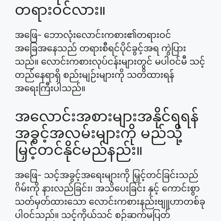
တရားဝင်လား။
အဖြေ- ဘောလုံးလောင်းကစား၏တရားဝင်
အခြေအနေသည် တရားစီရင်ပိုင်ခွင့်အရ ကွဲပြား
သည်။ လောင်းကစားလုပ်ငန်းများတွင် မပါဝင်မီ သင့်
တည်နေရာရှိ စည်းမျဉ်းများကို သတိထားရန်
အရေးကြီးပါသည်။
အလောင်းအစားများအနိုင်ရရန်
အခွင့်အလမ်းများကို မည်သို့
မြှင့်တင်နိုင်မည်နည်း။
အဖြေ- သင့်အခွင့်အရေးများကို မြှင့်တင်ခြင်းသည်
ဂိမ်းကို နားလည်ခြင်း၊ အသိပေးခြင်း နှင့် ကောင်းစွာ
သတ်မှတ်ထားသော လောင်းကစားနည်းဗျူဟာတစ်ခု
ပါဝင်သည်။ သင့်ကိုယ်သင် စဉ်ဆက်မပြတ်