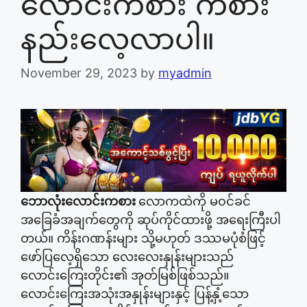
လောင်းကစား ကစား
နည်းလေ့လာပါ။
November 29, 2023
by
myadmin
ဘောလုံးလောင်းကစား
လောကထဲကို မ၀င်ခင်
အခြေခံအချက်တွေကို ဆုပ်ကိုင်ထားဖို့ အရေးကြီးပါ
တယ်။ ကိန်းဂဏန်းများ သို့မဟုတ် ဒဿမပုံစံဖြင့်
ဖော်ပြလေ့ရှိသော လေးလေးနှုန်းများသည်
လောင်းကြေးတိုင်း၏ အုတ်မြစ်ဖြစ်သည်။
လောင်းကြေးအသုံးအနှုန်းများနှင့် ပြန့်နှံ့သော