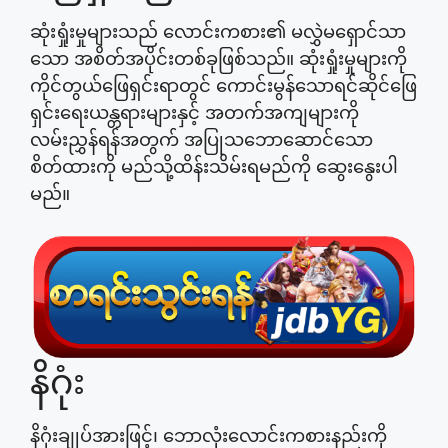
ဆုံးရှုံးမှုများသည် လောင်းကစား၏ မလွှဲမရှောင်သာ
သော အစိတ်အပိုင်းတစ်ခုဖြစ်သည်။ ဆုံးရှုံးမှုများကို
ကိုင်တွယ်ဖြေရှင်းရာတွင် ကောင်းမွန်သောရင်ဆိုင်ဖြေ
ရှင်းရေးယန္တရားများနှင့် အတက်အကျများကို
လမ်းညွှန်ရန်အတွက် အပြုသဘောဆောင်သော
စိတ်ထားကို မည်သို့ထိန်းသိမ်းရမည်ကို ဆွေးနွေးပါ
မည်။
နိဂုံး
နိဂုံးချုပ်အားဖြင့်၊ ဘောလုံးလောင်းကစားနည်းကို