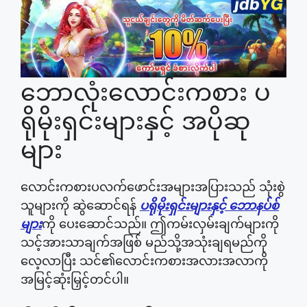
ဘောလုံးလောင်းကစား ပ
ရိုမိုးရှင်းများနှင့် အပိုဆု
များ
လောင်းကစားပလက်ဖောင်းအများအပြားသည် သုံးစွဲ
သူများကို ဆွဲဆောင်ရန်
ပရိုမိုးရှင်းများနှင့် ဘောနပ်စ်
များ
ကို ပေးဆောင်သည်။ ဤကမ်းလှမ်းချက်များကို
သင့်အားသာချက်အဖြစ် မည်သို့အသုံးချရမည်ကို
လေ့လာပြီး သင်၏လောင်းကစားအလားအလာကို
အမြင့်ဆုံးမြှင့်တင်ပါ။