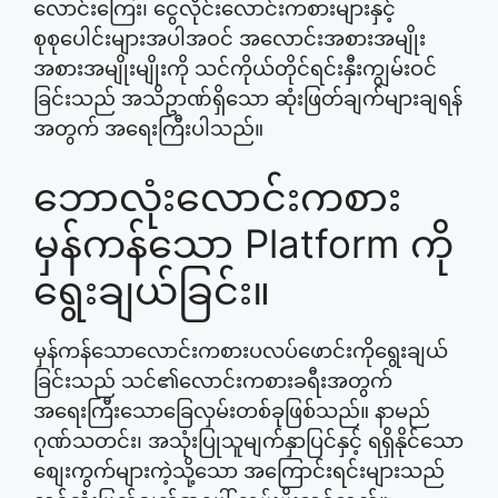
လောင်းကြေး၊ ငွေလိုင်းလောင်းကစားများနှင့်
စုစုပေါင်းများအပါအဝင် အလောင်းအစားအမျိုး
အစားအမျိုးမျိုးကို သင်ကိုယ်တိုင်ရင်းနှီးကျွမ်းဝင်
ခြင်းသည် အသိဥာဏ်ရှိသော ဆုံးဖြတ်ချက်များချရန်
အတွက် အရေးကြီးပါသည်။
ဘောလုံးလောင်းကစား
မှန်ကန်သော Platform ကို
ရွေးချယ်ခြင်း။
မှန်ကန်သောလောင်းကစားပလပ်ဖောင်းကိုရွေးချယ်
ခြင်းသည် သင်၏လောင်းကစားခရီးအတွက်
အရေးကြီးသောခြေလှမ်းတစ်ခုဖြစ်သည်။ နာမည်
ဂုဏ်သတင်း၊ အသုံးပြုသူမျက်နှာပြင်နှင့် ရရှိနိုင်သော
စျေးကွက်များကဲ့သို့သော အကြောင်းရင်းများသည်