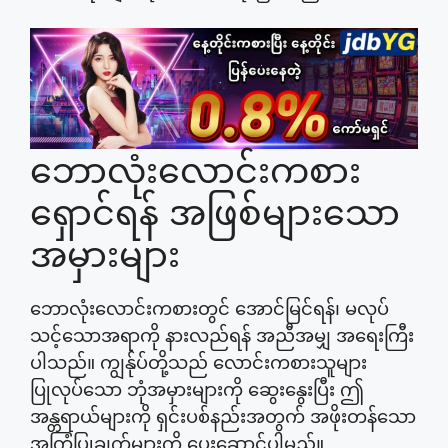
ဘောလုံးလောင်းကစား
ရှောင်ရန် အဖြစ်များသော
အမှားများ
ဘောလုံးလောင်းကစားတွင် အောင်မြင်ရန်၊ မလုပ်
သင့်သောအရာကို နားလည်ရန် အညီအမျှ အရေးကြီး
ပါသည်။ ကျွန်ုပ်တို့သည် လောင်းကစားသူများ
ပြုလုပ်သော ဘုံအမှားများကို ဆွေးနွေးပြီး ဤ
အန္တရာယ်များကို ရှင်းပစ်နည်းအတွက် အဖိုးတန်သော
အကြံပြုချက်များကို ပေးဆောင်ပါမည်။