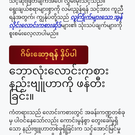
သင့်ဆုံးဖြတ်ချက်အပေါ် လွှမ်းမိုးသင့်သည်။
ရွေးချယ်စရာများစွာကို လမ်းညွှန်ရန် သင့်အား ကူညီ
ရန်အတွက်၊ ကျွန်ုပ်တို့သည်
လူကြိုက်များသော အွန်
လိုင်းလောင်းကစားဆိုဒ်
များ၏ သုံးသပ်ချက်များကို
စူးစမ်းလေ့လာပါမည်။
ဘောလုံးလောင်းကစား
နည်းဗျူဟာကို ဖန်တီး
ခြင်း။
ကံတရားသည် လောင်းကစားတွင် အခန်းကဏ္ဍတစ်ခု
မှ ပါဝင်နေသော်လည်း ကောင်းမွန်စွာ တွေးခေါ်မှုရှိ
သော နည်းဗျူဟာတစ်ခုရှိခြင်းက သင့်အောင်မြင်မှု