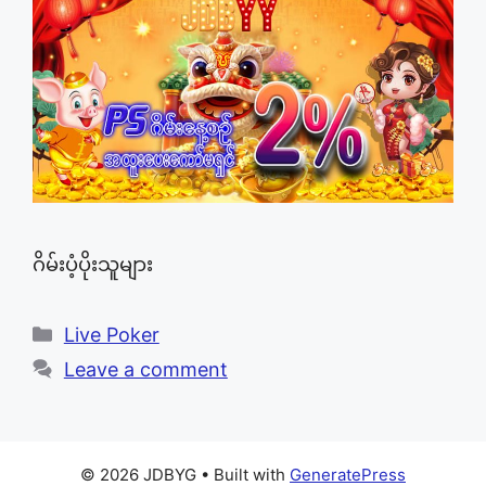
ဂိမ်းပံ့ပိုးသူများ
Categories
Live Poker
Leave a comment
© 2026 JDBYG
• Built with
GeneratePress