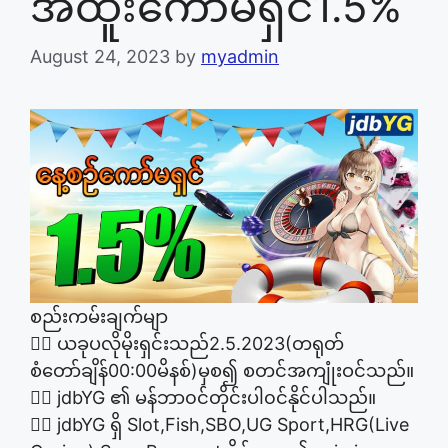
အထူးကော်မရှင်1.5%
August 24, 2023
by
myadmin
စည်းကမ်းချက်မျာ
👉🏽 ယခုပလိုမိုးရှင်းသည်2.5.2023(တရုတ်
စံတော်ချိန်00:00မိနစ်)မှစ၍ စတင်အကျုံးဝင်သည်။
👉🏽 jdbYG ၏ မန်ဘာ၀င်တိုင်းပါ၀င်နိုင်ပါသည်။
👉🏽 jdbYG ရှိ Slot,Fish,SBO,UG Sport,HRG(Live