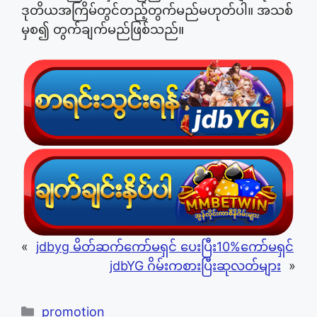
ဒုတိယအကြိမ်တွင်တည့်တွက်မည်မဟုတ်ပါ။ အသစ်
မှစ၍ တွက်ချက်မည်ဖြစ်သည်။
«
jdbyg မိတ်ဆက်ကော်မရှင် ပေးပြီး10%ကော်မရှင်
jdbYG ဂိမ်းကစားပြီးဆုလတ်များ
»
Categories
promotion