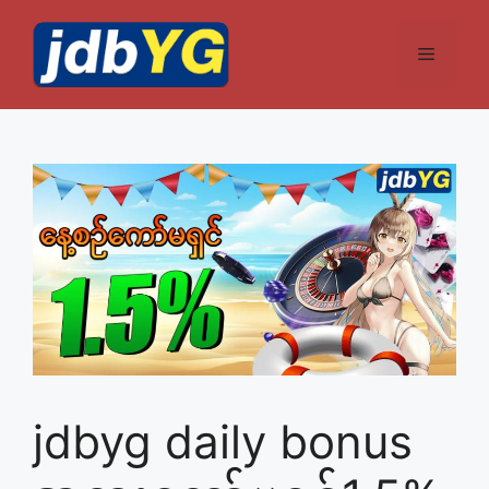
Skip
to
Menu
content
jdbyg daily bonus