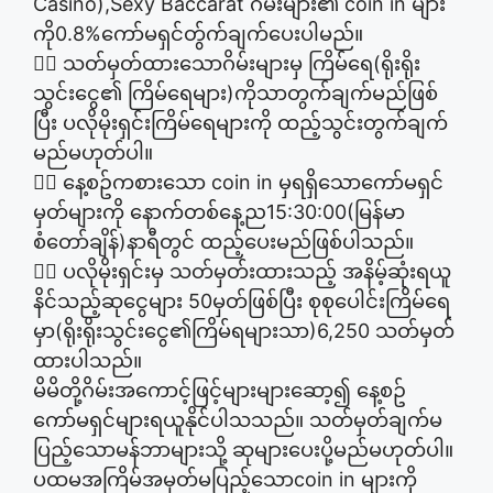
Casino),Sexy Baccarat ဂိမ်းများ၏ coin in များ
ကို0.8%ကော်မရှင်တွ်က်ချက်ပေးပါမည်။
👉🏽 သတ်မှတ်ထားသောဂိမ်းများမှ ကြိမ်ရေ(ရိုးရိုး
သွင်းငွေ၏ ကြိမ်ရေများ)ကိုသာတွက်ချက်မည်ဖြစ်
ပြီး ပလိုမိုးရှင်းကြိမ်ရေများကို ထည့်သွင်းတွက်ချက်
မည်မဟုတ်ပါ။
👉🏽 နေ့စဥ်ကစားသော coin in မှရရှိသောကော်မရှင်
မှတ်များကို နောက်တစ်နေ့ည15:30:00(မြန်မာ
စံတော်ချိန်)နာရီတွင် ထည့်ပေးမည်ဖြစ်ပါသည်။
👉🏽 ပလိုမိုးရှင်းမှ သတ်မှတ်းထားသည့် အနိမ့်ဆုံးရယူ
နိင်သည့်ဆုငွေများ 50မှတ်ဖြစ်ပြီး စုစုပေါင်းကြိမ်ရေ
မှာ(ရိုးရိုးသွင်းငွေ၏ကြိမ်ရများသာ)6,250 သတ်မှတ်
ထားပါသည်။
မိမိတို့ဂိမ်းအကောင့်ဖြင့်များများဆော့၍ နေ့စဥ်
ကော်မရှင်များရယူနိုင်ပါသသည်။ သတ်မှတ်ချက်မ
ပြည့်သောမန်ဘာများသို့ ဆုများပေးပို့မည်မဟုတ်ပါ။
ပထမအကြိမ်အမှတ်မပြည့်သောcoin in များကို