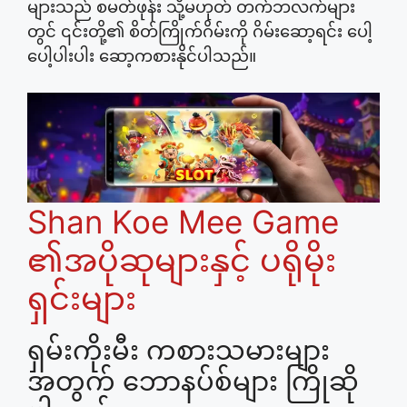
များသည် စမတ်ဖုန်း သို့မဟုတ် တက်ဘလက်များ
တွင် ၎င်းတို့၏ စိတ်ကြိုက်ဂိမ်းကို ဂိမ်းဆော့ရင်း ပေါ့
ပေါ့ပါးပါး ဆော့ကစားနိုင်ပါသည်။
Shan Koe Mee Game
၏အပိုဆုများနှင့် ပရိုမိုး
ရှင်းများ
ရှမ်းကိုးမီး ကစားသမားများ
အတွက် ဘောနပ်စ်များ ကြိုဆို