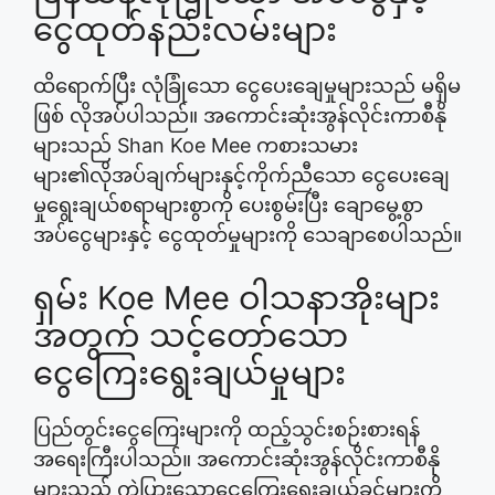
ငွေထုတ်နည်းလမ်းများ
ထိရောက်ပြီး လုံခြုံသော ငွေပေးချေမှုများသည် မရှိမ
ဖြစ် လိုအပ်ပါသည်။ အကောင်းဆုံးအွန်လိုင်းကာစီနို
များသည် Shan Koe Mee ကစားသမား
များ၏လိုအပ်ချက်များနှင့်ကိုက်ညီသော ငွေပေးချေ
မှုရွေးချယ်စရာများစွာကို ပေးစွမ်းပြီး ချောမွေ့စွာ
အပ်ငွေများနှင့် ငွေထုတ်မှုများကို သေချာစေပါသည်။
ရှမ်း Koe Mee ဝါသနာအိုးများ
အတွက် သင့်တော်သော
ငွေကြေးရွေးချယ်မှုများ
ပြည်တွင်းငွေကြေးများကို ထည့်သွင်းစဉ်းစားရန်
အရေးကြီးပါသည်။ အကောင်းဆုံးအွန်လိုင်းကာစီနို
များသည် ကွဲပြားသောငွေကြေးရွေးချယ်ခွင့်များကို