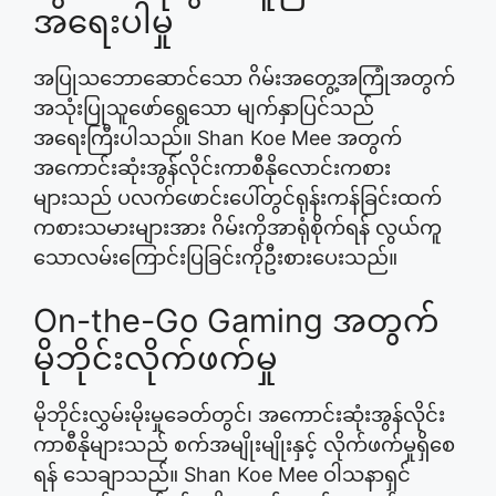
အရေးပါမှု
အပြုသဘောဆောင်သော ဂိမ်းအတွေ့အကြုံအတွက်
အသုံးပြုသူဖော်ရွေသော မျက်နှာပြင်သည်
အရေးကြီးပါသည်။ Shan Koe Mee အတွက်
အကောင်းဆုံးအွန်လိုင်းကာစီနိုလောင်းကစား
များသည် ပလက်ဖောင်းပေါ်တွင်ရုန်းကန်ခြင်းထက်
ကစားသမားများအား ဂိမ်းကိုအာရုံစိုက်ရန် လွယ်ကူ
သောလမ်းကြောင်းပြခြင်းကိုဦးစားပေးသည်။
On-the-Go Gaming အတွက်
မိုဘိုင်းလိုက်ဖက်မှု
မိုဘိုင်းလွှမ်းမိုးမှုခေတ်တွင်၊ အကောင်းဆုံးအွန်လိုင်း
ကာစီနိုများသည် စက်အမျိုးမျိုးနှင့် လိုက်ဖက်မှုရှိစေ
ရန် သေချာသည်။ Shan Koe Mee ဝါသနာရှင်