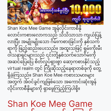
Shan Koe Mee Game အွန်လိုင်းကာစီနို
လောင်းကစားလောကသည် သိသိသာသာ ကျယ်ပြန့်
လာပြီး အမျိုးမျိုးသော ဂိမ်းကစားခြင်းကို နှစ်သက်
ရာကို ဖြည့်ဆည်းပေးသည်။ အထူးသဖြင့် ရှမ်းကိုးမီး
ဝါသနာရှင်များသည် ၎င်းတို့နှစ်သက်သောဂိမ်းကို
အဆင်ပြေပြေ စိတ်လှုပ်ရှားစွာ ဆော့ကစားနိုင်သည့်
virtual realm တွင် ကြိုဆိုသည့်နေရာတစ်ခုကို တွေ့
ရှိခဲ့ကြသည်။ Shan Koe Mee ကစားသမားများ
အတွက် အံဝင်ခွင်ကျဖြစ်သော အကောင်းဆုံးအွန်
လိုင်းကာစီနိုများကို ရှာဖွေကြည့်ကြပါစို့။
Shan Koe Mee Game