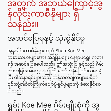
အတွက် အဘယ်ကြောင့်အွ
န်လိုင်းကာစီနိုများ ရှိ
သနည်း။
အဆင်ပြေမှုနှင့် သုံးစွဲနိုင်မှု
အွန်လိုင်းကာစီနိုများသည် Shan Koe Mee
ကစားသမားများအား အချိန်မရွေး နေရာမရွေး ကစား
ရန် အဆင်ပြေစေပါသည်။ ဤအသုံးပြုခွင့်သည် ဂိမ်း
ကစားခြင်းအတွေ့အကြုံကို တော်လှန်ပြောင်းလဲစေခဲ့
ပြီး ဝါသနာရှင်များသည် ကန့်သတ်ချက်များမရှိဘဲ
၎င်းတို့၏စိတ်ကြိုက်ပျော်ပွဲရွှင်ပွဲများကို ခံစားနိုင်စေ
ပါသည်။
ရှမ်း Koe Mee ဂိမ်းမျိုးစုံကို အွ