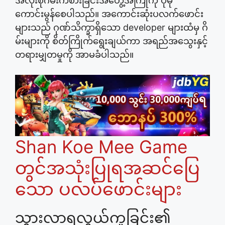
အလုံးစုံဂိမ်းကစားခြင်းအတွေ့အကြုံကို ပိုမို
ကောင်းမွန်စေပါသည်။ အကောင်းဆုံးပလက်ဖောင်း
များသည် ဂုဏ်သိက္ခာရှိသော developer များထံမှ ဂိ
မ်းများကို စိတ်ကြိုက်ရွေးချယ်ကာ အရည်အသွေးနှင့်
တရားမျှတမှုကို အာမခံပါသည်။
Shan Koe Mee Game
တွင်အသုံးပြုရအဆင်ပြေ
သော ပလပ်ဖောင်းများ
သွားလာရလွယ်ကူခြင်း၏