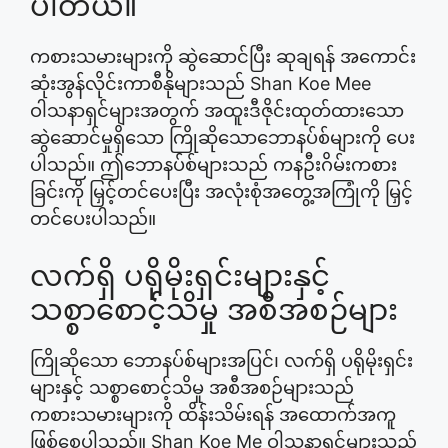
ပါတယ်။
ကစားသမားများကို ဆွဲဆောင်ပြီး ဆုချရန် အကောင်း
ဆုံးအွန်လိုင်းကာစီနိုများသည် Shan Koe Mee
ဝါသနာရှင်များအတွက် အထူးဒီဇိုင်းထုတ်ထားသော
ဆွဲဆောင်မှုရှိသော ကြိုဆိုသောဘောနပ်စ်များကို ပေး
ပါသည်။ ဤဘောနပ်စ်များသည် ကနဦးဂိမ်းကစား
ခြင်းကို မြှင့်တင်ပေးပြီး အလုံးစုံအတွေ့အကြုံကို မြှင့်
တင်ပေးပါသည်။
လက်ရှိ ပရိုမိုးရှင်းများနှင့်
သစ္စာစောင့်သိမှု အစီအစဉ်များ
ကြိုဆိုသော ဘောနပ်စ်များအပြင်၊ လက်ရှိ ပရိုမိုးရှင်း
များနှင့် သစ္စာစောင့်သိမှု အစီအစဉ်များသည်
ကစားသမားများကို ထိန်းသိမ်းရန် အထောက်အကူ
ဖြစ်စေပါသည်။ Shan Koe Me ဝါသနာရှင်များသည်