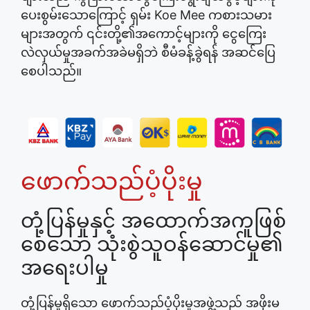
ပေးစွမ်းသောကြောင့် ရှမ်း Koe Mee ကစားသမား
များအတွက် ၎င်းတို့၏အကောင့်များကို ငွေကြေး
လဲလှယ်မှုအခက်အခဲမရှိဘဲ စီမံခန့်ခွဲရန် အဆင်ပြေ
စေပါသည်။
ဖောက်သည်ပံ့ပိုးမှု
တုံ့ပြန်မှုနှင့် အထောက်အကူဖြစ်
စေသော သုံးစွဲသူဝန်ဆောင်မှု၏
အရေးပါမှု
တုံ့ပြန်မှုရှိသော ဖောက်သည်ပံ့ပိုးမှုအဖွဲ့သည် အဖိုးမ