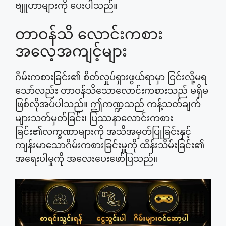
ဗျူဟာများကို ပေးပါသည်။
တာဝန်သိ လောင်းကစား
အလေ့အကျင့်များ
ဂိမ်းကစားခြင်း၏ စိတ်လှုပ်ရှားဖွယ်ရာမှာ ငြင်းလို့မရ
သော်လည်း တာဝန်သိသောလောင်းကစားသည် မရှိမ
ဖြစ်လိုအပ်ပါသည်။ ဤကဏ္ဍသည် ကန့်သတ်ချက်
များသတ်မှတ်ခြင်း၊ ပြဿနာလောင်းကစား
ခြင်း၏လက္ခဏာများကို အသိအမှတ်ပြုခြင်းနှင့်
ကျန်းမာသောဂိမ်းကစားခြင်းမှူကို ထိန်းသိမ်းခြင်း၏
အရေးပါမှုကို အလေးပေးဖော်ပြသည်။