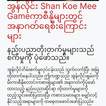
အွန်လိုင်း Shan Koe Mee
Gameကာစီနိုများတွင်
အနာဂတ်ရေစီးကြောင်း
များ
နည်းပညာတိုးတက်မှုများသည်
စက်မှုကို ပုံဖော်သည်။
အွန်လိုင်းဂိမ်းစက်မှုလုပ်ငန်းသည် သွက်လက်ပြီး အမြဲ
တိုးတက်နေပါသည်။ ဤကဏ္ဍသည် အွန်လိုင်းရှမ်းကို
မီးကာစီနိုလောင်းကစားရုံများ၏ အနာဂတ်ကိုပုံဖော်
ထားသည့် နည်းပညာဆိုင်ရာ တိုးတက်မှုများကို
ထည့်သွင်းဖော်ပြထားပြီး ကစားသမားများ မျှော်လင့်
နိုင်သည့်အရာများကို တစေ့တစောင်းဖော်ပြသည်။