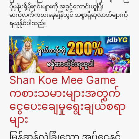
ပုံမှန်ပရိုမိုးရှင်းများကို အခွင့်ကောင်းယူပြီး
ဆက်လက်ကစားနေချိန်တွင် သစ္စာရှိဆုလာဘ်များကို
ရယူနိုင်ပါသည်။
Shan Koe Mee Game
ကစားသမားများအတွက်
ငွေပေးချေမှုရွေးချယ်စရာ
များ
မြန်ဆန်လုံခြုံသော အပ်ငွေနှင့်