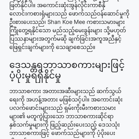
ဖြတ်နိုင်ပါ။ အကောင်းဆုံးအွန်လိုင်းကာစီနို
လောင်းကစားရုံများသည် ဖောက်သည်ဝန်ဆောင်မှုကို
ဦးစားပေးသည်၊ Shan Koe Mee ကစားသမားများ
ကြုံတွေ့ရနိုင်သော မည်သည့်မေးခွန်းများ သို့မဟုတ်
ပြဿနာများအတွက်မဆို ချက်ခြင်းအကူအညီနှင့်
ဖြေရှင်းချက်များကို သေချာစေသည်။
ဒေသန္တရဘာသာစကားများဖြင့်
ပံ့ပိုးမှုရရှိနိုင်မှု
ဘာသာစကား အတားအဆီးများသည် ဆက်သွယ်
ရေးကို အဟန့်အတား မဖြစ်သင့်ပါ။ အကောင်းဆုံး
ပလက်ဖောင်းများသည် ရှမ်းကိုးမီးကစားသမား
များ၏ မတူကွဲပြားသော ဘာသာစကားဆိုင်ရာ
နှစ်သက်မှုများကို ဖြည့်ဆည်းပေးသည့် ဒေသသုံး
ဘာသာစကားဖြင့် ဖောက်သည်များကို ပံ့ပိုးပေး