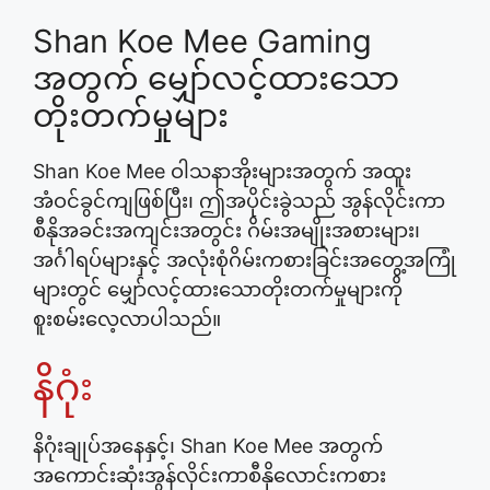
Shan Koe Mee Gaming
အတွက် မျှော်လင့်ထားသော
တိုးတက်မှုများ
Shan Koe Mee ဝါသနာအိုးများအတွက် အထူး
အံဝင်ခွင်ကျဖြစ်ပြီး၊ ဤအပိုင်းခွဲသည် အွန်လိုင်းကာ
စီနိုအခင်းအကျင်းအတွင်း ဂိမ်းအမျိုးအစားများ၊
အင်္ဂါရပ်များနှင့် အလုံးစုံဂိမ်းကစားခြင်းအတွေ့အကြုံ
များတွင် မျှော်လင့်ထားသောတိုးတက်မှုများကို
စူးစမ်းလေ့လာပါသည်။
နိဂုံး
နိဂုံးချုပ်အနေနှင့်၊ Shan Koe Mee အတွက်
အကောင်းဆုံးအွန်လိုင်းကာစီနိုလောင်းကစား