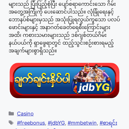
များသည် ပြီးပြည့်စုံပြီး ပျော်စရာကောင်းသော ဂိမ်း
အတွေ့အကြုံကို ပေးဆောင်ပါသည်။ လုံခြုံရေးနှင့်
ဘောနပ်စ်များမှသည် အသုံးပြုရလွယ်ကူသော ပလပ်
ဖောင်းများနှင့် အနာဂတ်ခေတ်ရေစီးကြောင်းများ
အထိ၊ ကစားသမားများသည် ဒစ်ဂျစ်တယ်ဂိမ်း
နယ်ပယ်ကို ရှာဖွေရာတွင် ထည့်သွင်းစဉ်းစားရမည့်
အချက်များစွာရှိသည်။
Categories
Casino
Tags
#freebonus
,
#jdbYG
,
#mmbetwin
,
#စာရင်း