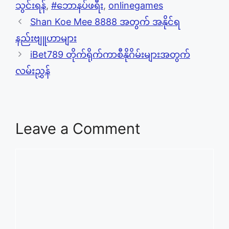
သွင်းရန်
,
#ဘောနပ်ဖရီး
,
onlinegames
Shan Koe Mee 8888 အတွက် အနိုင်ရ
နည်းဗျူဟာများ
iBet789 တိုက်ရိုက်ကာစီနိုဂိမ်းများအတွက်
လမ်းညွှန်
Leave a Comment
Comment