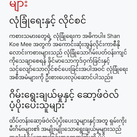
များ
လုံခြုံရေးနှင့် လိုင်စင်
ကစားသမားတွေရဲ့ လုံခြုံရေးက အဓိကပါ။ Shan
Koe Mee အတွက် အကောင်းဆုံးအွန်လိုင်းကာစီနို
လောင်းကစားများသည် လုံခြုံသောဂိမ်းပတ်ဝန်းကျင်
ကိုသေချာစေရန် ခိုင်မာသောကုဒ်ဝှက်ခြင်းနှင့်
သင့်လျော်သောလိုင်စင်ပေးခြင်းအပါအဝင် လုံခြုံရေး
အစီအမံများကို ဦးစားပေးလုပ်ဆောင်ပါသည်။
ဂိမ်းရွေးချယ်မှုနှင့် ဆော့ဖ်ဝဲလ်
ပံ့ပိုးပေးသူများ
ထိပ်တန်းဆော့ဖ်ဝဲလ်ပံ့ပိုးပေးသူများနှင့်အတူ ရှမ်းကိုး
မီးဂိမ်းများ၏ အမျိုးမျိုးသောရွေးချယ်မှုများသည်