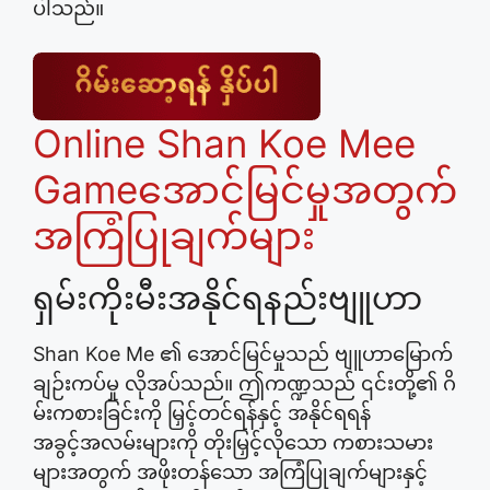
ပါသည်။
Online Shan Koe Mee
Gameအောင်မြင်မှုအတွက်
အကြံပြုချက်များ
ရှမ်းကိုးမီးအနိုင်ရနည်းဗျူဟာ
Shan Koe Me ၏ အောင်မြင်မှုသည် ဗျူဟာမြောက်
ချဉ်းကပ်မှု လိုအပ်သည်။ ဤကဏ္ဍသည် ၎င်းတို့၏ ဂိ
မ်းကစားခြင်းကို မြှင့်တင်ရန်နှင့် အနိုင်ရရန်
အခွင့်အလမ်းများကို တိုးမြှင့်လိုသော ကစားသမား
များအတွက် အဖိုးတန်သော အကြံပြုချက်များနှင့်