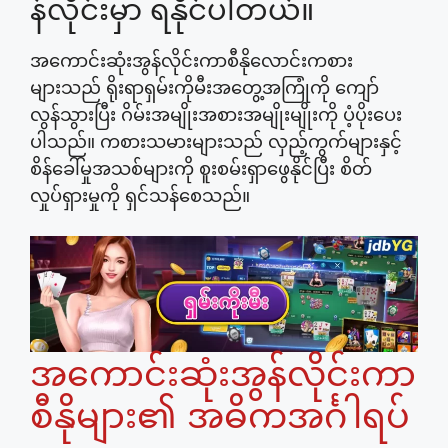
န်လိုင်းမှာ ရနိုင်ပါတယ်။
အကောင်းဆုံးအွန်လိုင်းကာစီနိုလောင်းကစား
များသည် ရိုးရာရှမ်းကိုမီးအတွေ့အကြုံကို ကျော်
လွန်သွားပြီး ဂိမ်းအမျိုးအစားအမျိုးမျိုးကို ပံ့ပိုးပေး
ပါသည်။ ကစားသမားများသည် လှည့်ကွက်များနှင့်
စိန်ခေါ်မှုအသစ်များကို စူးစမ်းရှာဖွေနိုင်ပြီး စိတ်
လှုပ်ရှားမှုကို ရှင်သန်စေသည်။
အကောင်းဆုံးအွန်လိုင်းကာ
စီနိုများ၏ အဓိကအင်္ဂါရပ်